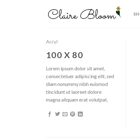
Skip
to
SH
content
Acryl
100 X 80
Lorem ipsum dolor sit amet,
consectetuer adipiscing elit, sed
diam nonummy nibh euismod
tincidunt ut laoreet dolore
magna aliquam erat volutpat.