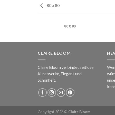
80 x 80
 X 120
80 X 80
CLAIRE BLOOM
NE
Claire Bloom verbindet zeitlose
Wenn
Kunstwerke, Eleganz und
wüns
Schönheit.
unse
könn
Copyright 2026 ©
Claire Bloom